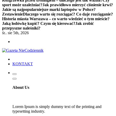
Rozgrzewka przed treningiem – dlaczego jest tak ważna?
Czy
sport może uzależniać?
Jak prawidłowo mierzyć ciśnienie krwi?
Jakie są najpopularniejsze marki laptopów w Polsce?
Zestawienie
Dlaczego warto się rozciągać? Co daje rozciąganie?
Historia miasta Warszawa – co warto wiedzieć o tym mieście?
Jaką lodówkę kupić? Czym się kierować?
Jak zrobić
przepyszne naleśniki?
śr.. sie 5th, 2026
KONTAKT
About Us
Lorem Ipsum is simply dummy text of the printing and
typesetting industry.