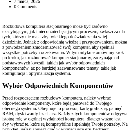
7 marca, 2026
0 Comments
Rozbudowa komputera stacjonarnego może być zarówno
ekscytującym, jak i nieco zniechęcającym procesem, zwłaszcza dla
tych, którzy nie mają zbyt wielkiego doświadczenia w tej
dziedzinie. Jednak z odpowiednią wiedzą i przygotowaniem, można
z powodzeniem zmodernizować swój komputer, aby spełniał
wszystkie potrzeby i oczekiwania. W tym artykule omówimy krok
po kroku, jak rozbudować komputer stacjonarny, zaczynając od
podstawowych kwestii, takich jak wybór odpowiednich
komponentów, aż po bardziej zaawansowane tematy, takie jak
konfiguracja i optymalizacja systemu.
Wybór Odpowiednich Komponentów
Przed rozpoczęciem rozbudowy komputera, należy wybrać
odpowiednie komponenty, które będą pasować do Twojego
obecnego systemu. Obejmuje to procesor, kartę graficzną, pamięć
RAM, dysk twardy i zasilacz. Każdy z tych komponentów odgrywa
istotną rolę w ogólnej wydajności komputera, dlatego ważne jest,
aby wybrać te, które są kompatybilne i spełniają Twoje potrzeby. Na
przykład, jeśli planujesz grać w wymagające gry, będziesz