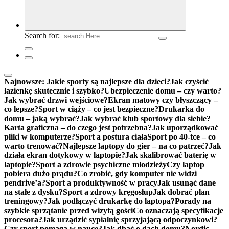
Search for:
Najnowsze:
Jakie sporty są najlepsze dla dzieci?
Jak czyścić
łazienkę skutecznie i szybko?
Ubezpieczenie domu – czy warto?
Jak wybrać drzwi wejściowe?
Ekran matowy czy błyszczący –
co lepsze?
Sport w ciąży – co jest bezpieczne?
Drukarka do
domu – jaką wybrać?
Jak wybrać klub sportowy dla siebie?
Karta graficzna – do czego jest potrzebna?
Jak uporządkować
pliki w komputerze?
Sport a postura ciała
Sport po 40-tce – co
warto trenować?
Najlepsze laptopy do gier – na co patrzeć?
Jak
działa ekran dotykowy w laptopie?
Jak skalibrować baterię w
laptopie?
Sport a zdrowie psychiczne młodzieży
Czy laptop
pobiera dużo prądu?
Co zrobić, gdy komputer nie widzi
pendrive’a?
Sport a produktywność w pracy
Jak usunąć dane
na stałe z dysku?
Sport a zdrowy kręgosłup
Jak dobrać plan
treningowy?
Jak podłączyć drukarkę do laptopa?
Porady na
szybkie sprzątanie przed wizytą gości
Co oznaczają specyfikacje
procesora?
Jak urządzić sypialnię sprzyjającą odpoczynkowi?
Czy sport pomaga w nauce?
Jak dbać o dach domu?
Nordic