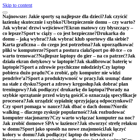
Skip to content
Najnowsze:
Jakie sporty są najlepsze dla dzieci?
Jak czyścić
łazienkę skutecznie i szybko?
Ubezpieczenie domu – czy warto?
Jak wybrać drzwi wejściowe?
Ekran matowy czy błyszczący –
co lepsze?
Sport w ciąży – co jest bezpieczne?
Drukarka do
domu – jaką wybrać?
Jak wybrać klub sportowy dla siebie?
Karta graficzna – do czego jest potrzebna?
Jak uporządkować
pliki w komputerze?
Sport a postura ciała
Sport po 40-tce – co
warto trenować?
Najlepsze laptopy do gier – na co patrzeć?
Jak
działa ekran dotykowy w laptopie?
Jak skalibrować baterię w
laptopie?
Sport a zdrowie psychiczne młodzieży
Czy laptop
pobiera dużo prądu?
Co zrobić, gdy komputer nie widzi
pendrive’a?
Sport a produktywność w pracy
Jak usunąć dane
na stałe z dysku?
Sport a zdrowy kręgosłup
Jak dobrać plan
treningowy?
Jak podłączyć drukarkę do laptopa?
Porady na
szybkie sprzątanie przed wizytą gości
Co oznaczają specyfikacje
procesora?
Jak urządzić sypialnię sprzyjającą odpoczynkowi?
Czy sport pomaga w nauce?
Jak dbać o dach domu?
Nordic
walking – dlaczego zyskuje popularność?
Jak rozbudować
komputer stacjonarny?
Czy warto wyłączać komputer na noc?
Jak zrobić domowe SPA w łazience?
Jak stworzyć strefę relaksu
w domu?
Sport jako sposób na nowe znajomości
Jak łączyć
kolory w domu?
Jak podłączyć laptop do telewizora?