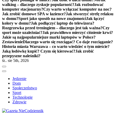
walking – dlaczego zyskuje popularność?
Jak rozbudować
komputer stacjonarny?
Czy warto wyłączać komputer na noc?
Jak zrobić domowe SPA w łazience?
Jak stworzyć strefę relaksu
w domu?
Sport jako sposób na nowe znajomości
Jak łączyć
kolory w domu?
Jak podłączyć laptop do telewizora?
Rozgrzewka przed treningiem – dlaczego jest tak ważna?
Czy
sport może uzależniać?
Jak prawidłowo mierzyć ciśnienie krwi?
Jakie są najpopularniejsze marki laptopów w Polsce?
Zestawienie
Dlaczego warto się rozciągać? Co daje rozciąganie?
Historia miasta Warszawa – co warto wiedzieć o tym mieście?
Jaką lodówkę kupić? Czym się kierować?
Jak zrobić
przepyszne naleśniki?
śr.. sie 5th, 2026
Jedzenie
Dom
Społeczeństwo
Sport
Technologie
Zdrowie